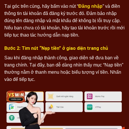
Tại góc trên cùng, hãy bấm vào nút “
Đăng nhập
” và điền
thông tin tài khoản đã đăng ký trước đó. Đảm bảo nhập
đúng tên đăng nhập và mật khẩu để không bị lỗi truy cập.
Nếu bạn chưa có tài khoản, hãy tạo tài khoản trước rồi mới
tiếp tục thao tác hướng dẫn nạp tiền.
Bước 2: Tìm nút “Nạp tiền” ở giao diện trang chủ
Sau khi đăng nhập thành công, giao diện sẽ đưa bạn về
trang chính. Tại đây, bạn dễ dàng nhìn thấy mục “Nạp tiền”
thường nằm ở thanh menu hoặc biểu tượng ví tiền. Nhấn
vào để tiếp tục.