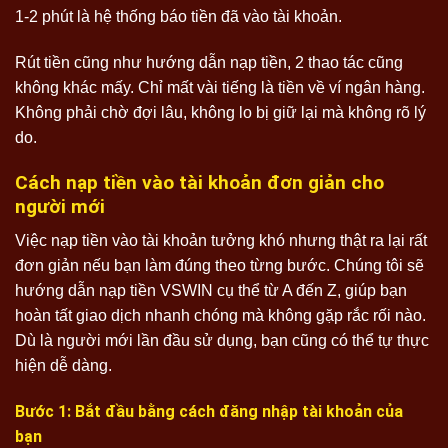
1-2 phút là hệ thống báo tiền đã vào tài khoản.
Rút tiền cũng như hướng dẫn nạp tiền, 2 thao tác cũng
không khác mấy. Chỉ mất vài tiếng là tiền về ví ngân hàng.
Không phải chờ đợi lâu, không lo bị giữ lại mà không rõ lý
do.
Cách nạp tiền vào tài khoản đơn giản cho
người mới
Việc nạp tiền vào tài khoản tưởng khó nhưng thật ra lại rất
đơn giản nếu bạn làm đúng theo từng bước. Chúng tôi sẽ
hướng dẫn nạp tiền VSWIN cụ thể từ A đến Z, giúp bạn
hoàn tất giao dịch nhanh chóng mà không gặp rắc rối nào.
Dù là người mới lần đầu sử dụng, bạn cũng có thể tự thực
hiện dễ dàng.
Bước 1: Bắt đầu bằng cách đăng nhập tài khoản của
bạn