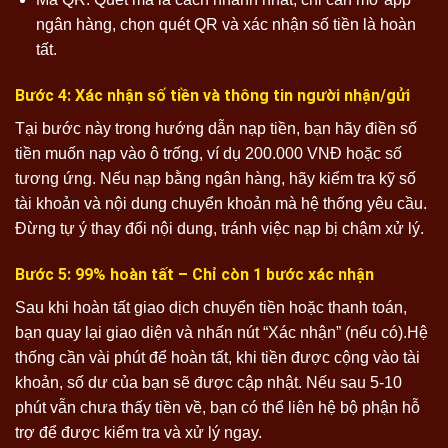
ngân hàng, chọn quét QR và xác nhận số tiền là hoàn
tất.
Bước 4: Xác nhận số tiền và thông tin người nhận/gửi
Tại bước này trong hướng dẫn nạp tiền, bạn hãy điền số
tiền muốn nạp vào ô trống, ví dụ 200.000 VNĐ hoặc số
tương ứng. Nếu nạp bằng ngân hàng, hãy kiểm tra kỹ số
tài khoản và nội dung chuyển khoản mà hệ thống yêu cầu.
Đừng tự ý thay đổi nội dung, tránh việc nạp bị chậm xử lý.
Bước 5: 99% hoàn tất – Chỉ còn 1 bước xác nhận
Sau khi hoàn tất giao dịch chuyển tiền hoặc thanh toán,
bạn quay lại giao diện và nhấn nút “Xác nhận” (nếu có).Hệ
thống cần vài phút để hoàn tất, khi tiền được cộng vào tài
khoản, số dư của bạn sẽ được cập nhật. Nếu sau 5-10
phút vẫn chưa thấy tiền về, bạn có thể liên hệ bộ phận hỗ
trợ để được kiểm tra và xử lý ngay.