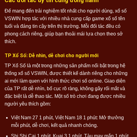
Các đối tác uy tín cùng đồng hành
Để mang đến trải nghiệm tốt nhất cho người dùng, xổ số
VSWIN hợp tác với nhiều nhà cung cấp game xổ số tên
tuổi và đáng tin cậy trên thị trường. Mỗi đối tác đều có
phong cách riêng, giúp bạn thoải mái lựa chọn theo sở
thích.
TP Xổ Số: Dễ nhìn, dễ chơi cho người mới
TP Xổ Số là một trong những sản phẩm nổi bật trong hệ
thống xổ số VSWIN, được thiết kế dành riêng cho những
ai mới làm quen với hình thức chơi số online. Giao diện
của TP rất dễ nhìn, bố cục rõ ràng, không gây rối mắt và
đặc biệt là dễ thao tác. Một số trò chơi đang được nhiều
người yêu thích gồm:
Việt Nam 27 1 phút, Việt Nam 18 1 phút: Mở thưởng
mỗi phút, dễ chơi, kết quả nhanh chóng.
Shi Shi Cai 1 phút, Kuai 3 1 phút, Tàu may mắn 1 phút,