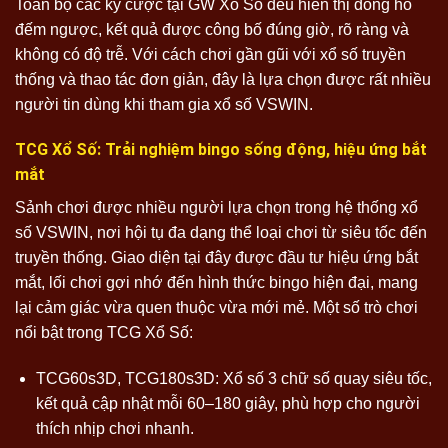
Toàn bộ các kỳ cược tại GW Xổ Số đều hiển thị đồng hồ
đếm ngược, kết quả được công bố đúng giờ, rõ ràng và
không có độ trễ. Với cách chơi gần gũi với xổ số truyền
thống và thao tác đơn giản, đây là lựa chọn được rất nhiều
người tin dùng khi tham gia xổ số VSWIN.
TCG Xổ Số: Trải nghiệm bingo sống động, hiệu ứng bắt
mắt
Sảnh chơi được nhiều người lựa chọn trong hệ thống xổ
số VSWIN, nơi hội tụ đa dạng thể loại chơi từ siêu tốc đến
truyền thống. Giao diện tại đây được đầu tư hiệu ứng bắt
mắt, lối chơi gợi nhớ đến hình thức bingo hiện đại, mang
lại cảm giác vừa quen thuộc vừa mới mẻ. Một số trò chơi
nổi bật trong TCG Xổ Số:
TCG60s3D, TCG180s3D: Xổ số 3 chữ số quay siêu tốc,
kết quả cập nhật mỗi 60–180 giây, phù hợp cho người
thích nhịp chơi nhanh.