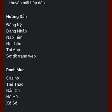
khuyến mãi hấp dẫn.
Hướng Dẫn
Đăng Ký
Đăng Nhập
Nạp Tiền
Rút Tiền
Tải App
Sơ đồ trang web
Danh Mục
Casino
Thể Thao
Bắn Cá
Nổ Hũ
Xổ Số