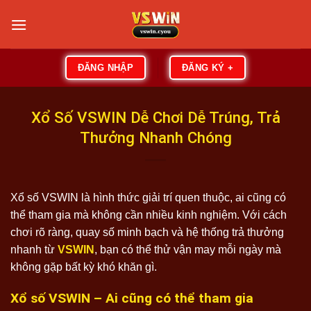
Chuyển
đến
nội
dung
ĐĂNG NHẬP
ĐĂNG KÝ +
Xổ Số VSWIN Dễ Chơi Dễ Trúng, Trả
Thưởng Nhanh Chóng
Xổ số VSWIN là hình thức giải trí quen thuộc, ai cũng có
thể tham gia mà không cần nhiều kinh nghiệm. Với cách
chơi rõ ràng, quay số minh bạch và hệ thống trả thưởng
nhanh từ
VSWIN
, bạn có thể thử vận may mỗi ngày mà
không gặp bất kỳ khó khăn gì.
Xổ số VSWIN – Ai cũng có thể tham gia