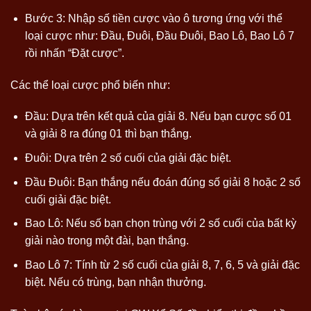
Bước 3: Nhập số tiền cược vào ô tương ứng với thể
loại cược như: Đầu, Đuôi, Đầu Đuôi, Bao Lô, Bao Lô 7
rồi nhấn “Đặt cược”.
Các thể loại cược phổ biến như:
Đầu: Dựa trên kết quả của giải 8. Nếu bạn cược số 01
và giải 8 ra đúng 01 thì bạn thắng.
Đuôi: Dựa trên 2 số cuối của giải đặc biệt.
Đầu Đuôi: Bạn thắng nếu đoán đúng số giải 8 hoặc 2 số
cuối giải đặc biệt.
Bao Lô: Nếu số bạn chọn trùng với 2 số cuối của bất kỳ
giải nào trong một đài, bạn thắng.
Bao Lô 7: Tính từ 2 số cuối của giải 8, 7, 6, 5 và giải đặc
biệt. Nếu có trùng, bạn nhận thưởng.