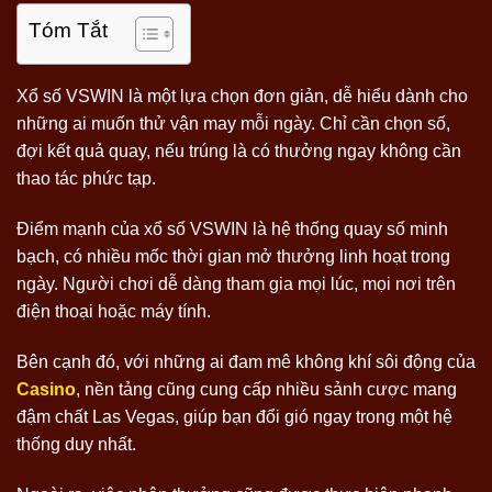
Tóm Tắt
Xổ số VSWIN là một lựa chọn đơn giản, dễ hiểu dành cho
những ai muốn thử vận may mỗi ngày. Chỉ cần chọn số,
đợi kết quả quay, nếu trúng là có thưởng ngay không cần
thao tác phức tạp.
Điểm mạnh của xổ số VSWIN là hệ thống quay số minh
bạch, có nhiều mốc thời gian mở thưởng linh hoạt trong
ngày. Người chơi dễ dàng tham gia mọi lúc, mọi nơi trên
điện thoại hoặc máy tính.
Bên cạnh đó, với những ai đam mê không khí sôi động của
Casino
, nền tảng cũng cung cấp nhiều sảnh cược mang
đậm chất Las Vegas, giúp bạn đổi gió ngay trong một hệ
thống duy nhất.