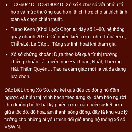
TCG60s4D, TCG180s4D: Xổ số 4 chữ số với nhiều tổ
hợp và mức thưởng cao hơn, thích hợp cho ai thích tính
toán và chọn chiến thuật.
Turbo Keno (Khói Lạc): Chọn từ dãy số 1–80, hệ thống
quay nhanh 20 số. Có nhiều kiểu cược như Trên/Dưới,
Chẵn/Lẻ, Lẻ Cặp… Tăng sự linh hoạt khi tham gia.
Xổ số chứng khoán: Dựa theo kết quả từ thị trường
chứng khoán các nước như Đài Loan, Nhật, Thượng
Hải, Thâm Quyến… Tạo ra cảm giác mới lạ và đa dạng
lựa chọn.
Đặc biệt, trong Xổ Số, các kết quả đều có đồng hồ đếm
ngược và hiển thị minh bạch theo từng kỳ, đảm bảo người
chơi không bỏ lỡ bất kỳ phiên cược nào. Với sự kết hợp
giữa tốc độ, đồ họa, âm thanh sống động, đây là khu vực lý
tưởng cho những ai yêu thích đổi gió trong hệ thống xổ số
VSWIN.