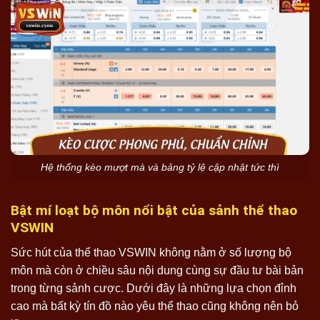
Hệ thống kèo mượt mà và bảng tỷ lệ cập nhật tức thì
Bật mí loạt bộ môn nổi bật của sảnh thể thao
VSWIN
Sức hút của thể thao VSWIN không nằm ở số lượng bộ
môn mà còn ở chiều sâu nội dung cùng sự đầu tư bài bản
trong từng sảnh cược. Dưới đây là những lựa chọn đỉnh
cao mà bất kỳ tín đồ nào yêu thể thao cũng không nên bỏ