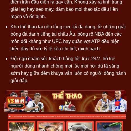
điểm trận đấu diễn ra gay cấn. Không xảy ra tình trạng
giật lag hay treo máy, đảm bảo mọi thao tác đều liền
mạch và ổn định.
Kho thể thao tại nền tảng cực kỳ đa dạng, từ những giải
bóng đá danh tiếng tại châu Âu, bóng rổ NBA đến các
môn đối kháng như UFC hay quần vợt ATP đều hiện
diện đầy đủ với tỷ lệ kèo chi tiết, minh bạch.
Đội ngũ chăm sóc khách hàng túc trực 24/7, hỗ trợ
người dùng nhanh chóng mọi lúc mọi nơi dù là sáng
sớm hay giữa đêm khuya vẫn luôn có người đồng hành
giải đáp.