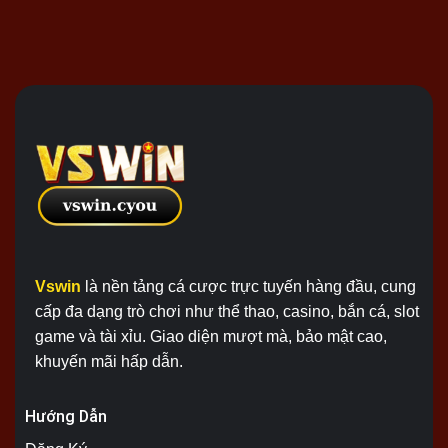
Vswin
là nền tảng cá cược trực tuyến hàng đầu, cung
cấp đa dạng trò chơi như thể thao, casino, bắn cá, slot
game và tài xỉu. Giao diện mượt mà, bảo mật cao,
khuyến mãi hấp dẫn.
Hướng Dẫn