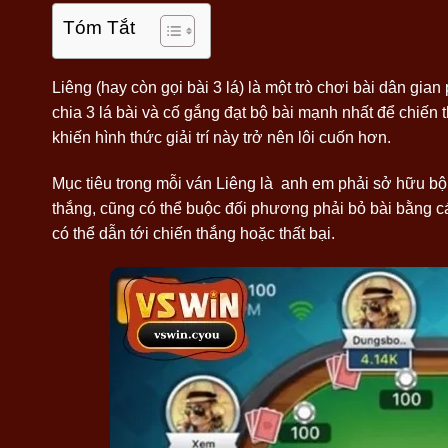
Tóm Tắt
Liêng (hay còn gọi bài 3 lá) là một trò chơi bài dân gi
chia 3 lá bài và cố gắng đạt bộ bài mạnh nhất để chiến 
khiến hình thức giải trí này trở nên lôi cuốn hơn.
Mục tiêu trong mỗi ván Liêng là anh em phải sở hữu bộ 
thắng, cũng có thể buộc đối phương phải bỏ bài bằng cá
có thể dẫn tới chiến thắng hoặc thất bại.