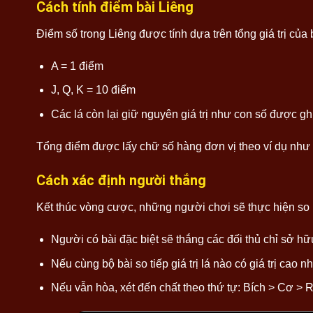
Cách tính điểm bài Liêng
Điểm số trong Liêng được tính dựa trên tổng giá trị của 
A = 1 điểm
J, Q, K = 10 điểm
Các lá còn lại giữ nguyên giá trị như con số được gh
Tổng điểm được lấy chữ số hàng đơn vị theo ví dụ như sa
Cách xác định người thắng
Kết thúc vòng cược, những người chơi sẽ thực hiện so b
Người có bài đặc biệt sẽ thắng các đối thủ chỉ sở hữ
Nếu cùng bộ bài so tiếp giá trị lá nào có giá trị cao nh
Nếu vẫn hòa, xét đến chất theo thứ tự: Bích > Cơ > 