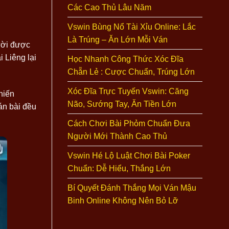
Các Cao Thủ Lâu Năm
Vswin Bùng Nổ Tài Xỉu Online: Lắc
Là Trúng – Ăn Lớn Mỗi Ván
gười được
 Liêng lại
Học Nhanh Công Thức Xóc Đĩa
Chẵn Lẻ : Cược Chuẩn, Trúng Lớn
Xóc Đĩa Trực Tuyến Vswin: Căng
hiến
Não, Sướng Tay, Ăn Tiền Lớn
án bài đều
Cách Chơi Bài Phỏm Chuẩn Đưa
Người Mới Thành Cao Thủ
Vswin Hé Lộ Luật Chơi Bài Poker
Chuẩn: Dễ Hiểu, Thắng Lớn
Bí Quyết Đánh Thắng Mọi Ván Mậu
Binh Online Không Nên Bỏ Lỡ