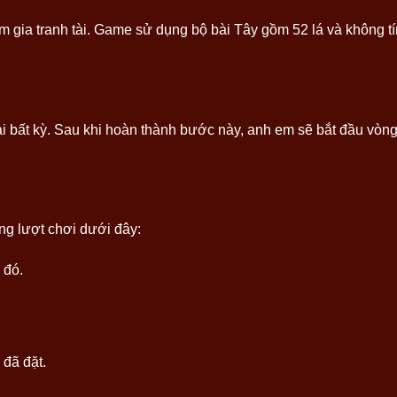
m gia tranh tài. Game sử dụng bộ bài Tây gồm 52 lá và không tí
ài bất kỳ. Sau khi hoàn thành bước này, anh em sẽ bắt đầu vòn
ng lượt chơi dưới đây:
 đó.
 đã đặt.