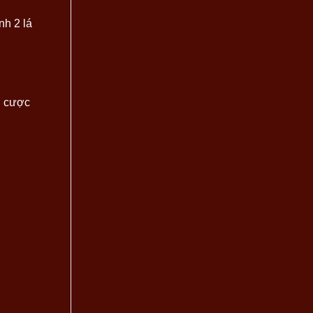
nh 2 lá
g cược